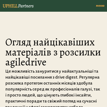
меню
Огляд найцікавіших
матеріалів з розсилки
agiledrive
Це можливість зануритися у найактуальніші та
найцікавіші посилання з drive digest. Регулярна
розсилка протягом останніх місяців здобула
популярність серед як професіоналів галузі, так
і просто людей, що цінують глибокі інсайти,
практичні поради та свіжий погляд на сучасні
тенденції у сфері саморозвитку себе та