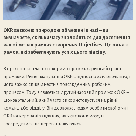
OKR за своєю природою обмежені в часі – ви
визначаєте, скільки часу знадобиться для досягнення
вашої мети в рамках створення Objectives. Це одна з
рамок, які забезпечують успіх цього підхіду.
В оргконтексті часто говоримо про кількарічні або річні
проміжки. Річне планування OKR є відносно хайлевельним, і
його важко співвіднести з повсякденним робочим
процесом. Тому з'являється другий часовий проміжок OKR –
щоквартальний, який часто використовується на рівні
команд або відділу. Він дозволяє людям розбити свої річні
OKR на керовані завдання, на яких вони можуть
зосередитися, не перевантажуючись.