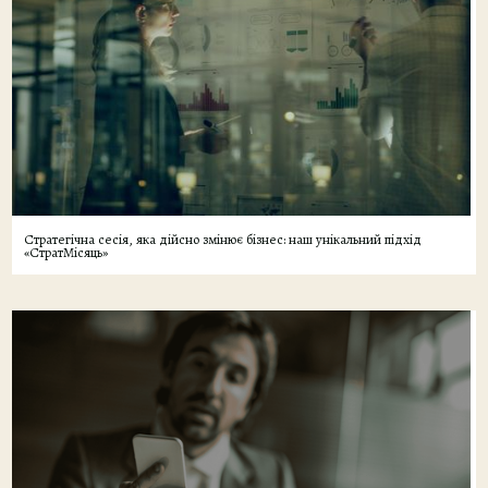
Стратегічна сесія, яка дійсно змінює бізнес: наш унікальний підхід
«СтратМісяць»