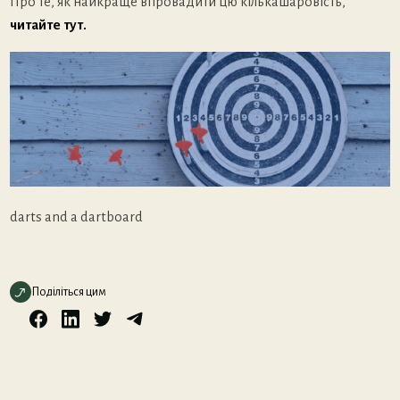
Про те, як найкраще впровадити цю кількашаровість,
читайте тут.
darts and a dartboard
Поділіться цим