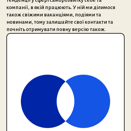
компанії, в якій працюють. У ній ми ділимося
також свіжими ваканціями, подіями та
новинами, тому залишайте свої контакти та
почніть отримувати повну версію також.