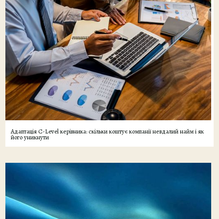
Адаптація C-Level керівника: скільки коштує компанії невдалий найм і як
його уникнути