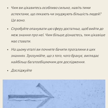
Чим ви цікавитесь особливо сильно, навіть тими
аспектами, що лякають чи знуджують більшість людей?
Це воно.
Спробуйте опанувати цю сферу достатньо, щоб вийти до
меж знання про неї. Чим більше дізнаєтесь, тим цікавіше
має ставати.
На цьому етапі ви почнете бачити прогалини в цих
знаннях. Зрозумійте, що з того, чого бракує, виглядає
найбільш багатообіцяючим для дослідження.
Досліджуйте