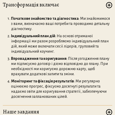
Трансформація включає
Початкове знайомство та діагностика
: Ми знайомимося
з вами, визначаємо ваші потреби та проводимо детальну
діагностику.
Індивідуальний план дій
: На основі отриманої
інформації ми разом розробляємо індивідуальний план
дій, який може включати сесії лідерів, груповий та
індивідуальний коучинг.
Впровадження та коригування
: Після узгодження плану
ми підписуємо договір і діємо відповідно до плану. При
необхідності ми коригуємо дорожню карту, щоб
врахувати додаткові запити та зміни.
Моніторинг та фіксація результатів
: Ми регулярно
оцінюємо прогрес, фіксуємо досягнуті результати та
надаємо звіти для коригування стратегії, забезпечуючи
досягнення запланованих цілей.
Наше завдання