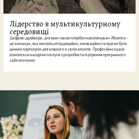
Лідерство в мультикультурному
середовищі
Цифрові драйвери, для яких також потрібен накопичувач. Altamira -
це команда, яка мислить нетрадиційно, інноваційно та прагне бути
цінним партнером для кожного зі своїх клієнтів. Професійно надає
комплексні наскрізні послуги з розробки та підтримки програмного
забезпечення