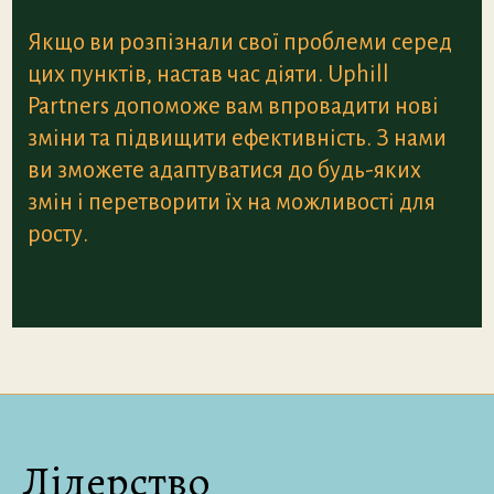
Якщо ви розпізнали свої проблеми серед
цих пунктів, настав час діяти. Uphill
Partners допоможе вам впровадити нові
зміни та підвищити ефективність. З нами
ви зможете адаптуватися до будь-яких
змін і перетворити їх на можливості для
росту.
Лідерство