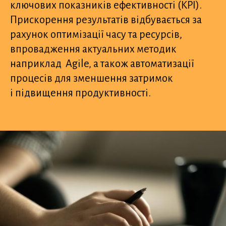
ключових показників ефективності (KPI).
Прискорення результатів відбувається за
рахунок оптимізації часу та ресурсів,
впровадження актуальних методик
наприклад Agile, а також автоматизації
процесів для зменшення затримок
і підвищення продуктивності.