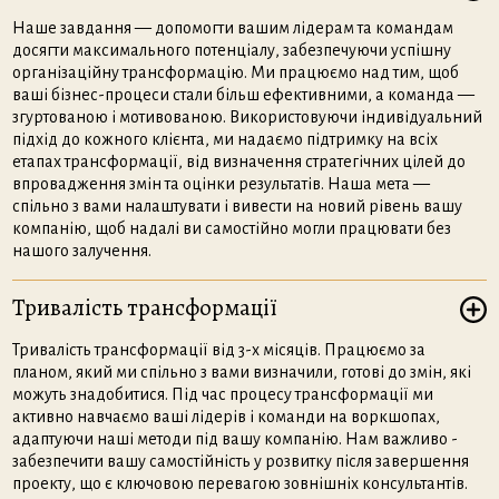
Наше завдання — допомогти вашим лідерам та командам
досягти максимального потенціалу, забезпечуючи успішну
організаційну трансформацію. Ми працюємо над тим, щоб
ваші бізнес-процеси стали більш ефективними, а команда —
згуртованою і мотивованою. Використовуючи індивідуальний
підхід до кожного клієнта, ми надаємо підтримку на всіх
етапах трансформації, від визначення стратегічних цілей до
впровадження змін та оцінки результатів. Наша мета —
спільно з вами налаштувати і вивести на новий рівень вашу
компанію, щоб надалі ви самостійно могли працювати без
нашого залучення.
Тривалість трансформації
Тривалість трансформації від 3-х місяців. Працюємо за
планом, який ми спільно з вами визначили, готові до змін, які
можуть знадобитися. Під час процесу трансформації ми
активно навчаємо ваші лідерів і команди на воркшопах,
адаптуючи наші методи під вашу компанію. Нам важливо -
забезпечити вашу самостійність у розвитку після завершення
проекту, що є ключовою перевагою зовнішніх консультантів.