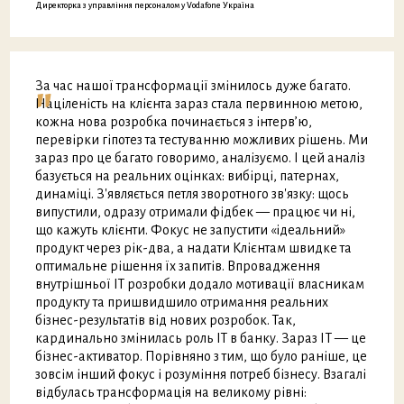
Директорка з управління персоналом у Vodafone Україна
"
За час нашої трансформації змінилось дуже багато.
Націленість на клієнта зараз стала первинною метою,
кожна нова розробка починається з інтерв’ю,
перевірки гіпотез та тестуванню можливих рішень. Ми
зараз про це багато говоримо, аналізуємо. І цей аналіз
базується на реальних оцінках: вибірці, патернах,
динаміці. З'являється петля зворотного зв'язку: щось
випустили, одразу отримали фідбек — працює чи ні,
що кажуть клієнти. Фокус не запустити «ідеальний»
продукт через рік-два, а надати Клієнтам швидке та
оптимальне рішення їх запитів. Впровадження
внутрішньої ІТ розробки додало мотивації власникам
продукту та пришвидшило отримання реальних
бізнес-результатів від нових розробок. Так,
кардинально змінилась роль ІТ в банку. Зараз IT — це
бізнес-активатор. Порівняно з тим, що було раніше, це
зовсім інший фокус і розуміння потреб бізнесу. Взагалі
відбулась трансформація на великому рівні: