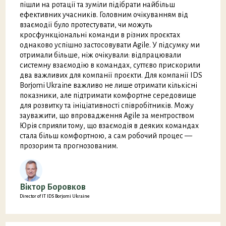
пішли на ротації та зуміли підібрати найбільш
ефективних учасників. Головним очікуванням від
взаємодії було протестувати, чи можуть
кросфункціональні команди в різних проєктах
однаково успішно застосовувати Agile. У підсумку ми
отримали більше, ніж очікували: відпрацювали
системну взаємодію в командах, суттєво прискорили
два важливих для компанії проєкти. Для компанії IDS
Borjomi Ukraine важливо не лише отримати кількісні
показники, але підтримати комфортне середовище
для розвитку та ініціативності співробітників. Можу
зауважити, що впровадження Agile за ментроством
Юрія сприяли тому, що взаємодія в деяких командах
стала більш комфортною, а сам робочий процес —
прозорим та прогнозованим.
Віктор Боровков
Director of IT IDS Borjomi Ukraine