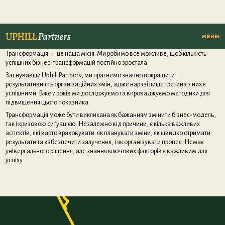
Бізнес
трансформація
меню
Трансформація — це наша місія. Ми робимо все можливе, щоб кількість
успішних бізнес-трансформацій постійно зростала.
Заснувавши Uphill Partners, ми прагнемо значно покращити
результативність організаційних змін, адже наразі лише третина з них є
успішними. Вже 7 років ми досліджуємо та впроваджуємо методики для
підвищення цього показника.
Трансформація може бути викликана як бажанням змінити бізнес-модель,
так і кризовою ситуацією. Незалежно від причини, є кілька важливих
аспектів, які варто враховувати: як планувати зміни, як швидко отримати
результати та забезпечити залучення, і як організувати процес. Немає
універсального рішення, але знання ключових факторів є важливим для
успіху.