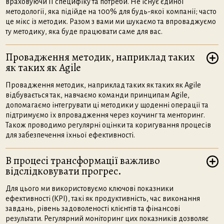
враховуючи її специфіку та потреби. Не існує єдиної
методології, яка підійде на 100% для будь-якої компанії; часто
це мікс із методик. Разом з вами ми шукаємо та впроваджуємо
ту методику, яка буде працювати саме для вас.
Провадження методик, наприклад таких
як таких як Agile
Провадження методик, наприклад таких як таких як Agile
відбувається так, навчаємо команди принципам Agile,
допомагаємо інтегрувати ці методики у щоденні операції та
підтримуємо їх впровадження через коучинг та менторинг.
Також проводимо регулярні оцінки та коригування процесів
для забезпечення їхньої ефективності.
В процесі трансформації важливо
відслідковувати прогрес.
Для цього ми використовуємо ключові показники
ефективності (KPI), такі як продуктивність, час виконання
завдань, рівень задоволеності клієнтів та фінансові
результати. Регулярний моніторинг цих показників дозволяє