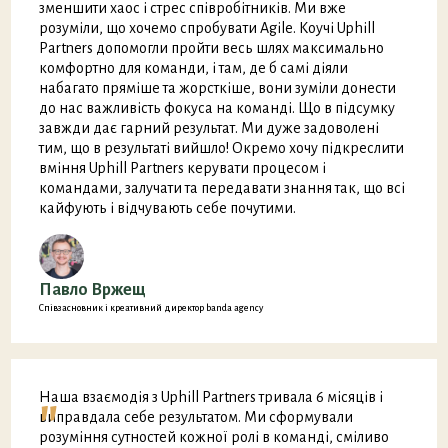
зменшити хаос і стрес співробітників. Ми вже
розуміли, що хочемо спробувати Agile. Коучі Uphill
Partners допомогли пройти весь шлях максимально
комфортно для команди, і там, де б самі діяли
набагато пряміше та жорсткіше, вони зуміли донести
до нас важливість фокуса на команді. Що в підсумку
завжди дає гарний результат. Ми дуже задоволені
тим, що в результаті вийшло! Окремо хочу підкреслити
вміння Uphill Partners керувати процесом і
командами, залучати та передавати знання так, що всі
кайфують і відчувають себе почутими.
Павло Вржещ
Співзасновник і креативний директор banda agency
"
Наша взаємодія з Uphill Partners тривала 6 місяців і
виправдала себе результатом. Ми сформували
розуміння сутностей кожної ролі в команді, сміливо