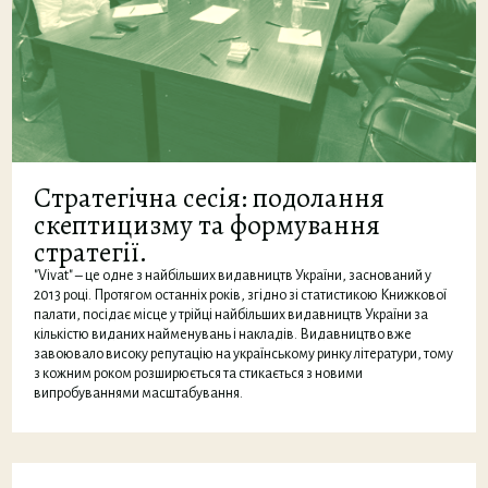
Стратегічна сесія: подолання
скептицизму та формування
стратегії.
"Vivat" – це одне з найбільших видавництв України, заснований у
2013 році. Протягом останніх років, згідно зі статистикою Книжкової
палати, посідає місце у трійці найбільших видавництв України за
кількістю виданих найменувань і накладів. Видавництво вже
завоювало високу репутацію на українському ринку літератури, тому
з кожним роком розширюється та стикається з новими
випробуваннями масштабування.